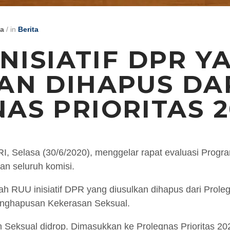
ya
/
in
Berita
INISIATIF DPR Y
AN DIHAPUS DA
AS PRIORITAS 2
I, Selasa (30/6/2020), menggelar rapat evaluasi Progra
an seluruh komisi.
h RUU inisiatif DPR yang diusulkan dihapus dari Proleg
enghapusan Kekerasan Seksual.
eksual didrop. Dimasukkan ke Prolegnas Prioritas 202