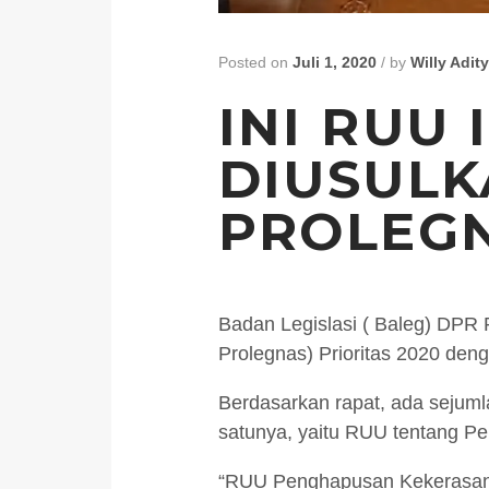
Posted on
Juli 1, 2020
/
by
Willy Adit
INI RUU 
DIUSULK
PROLEGN
Badan Legislasi ( Baleg) DPR R
Prolegnas) Prioritas 2020 deng
Berdasarkan rapat, ada sejumla
satunya, yaitu RUU tentang P
“RUU Penghapusan Kekerasan S