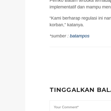
Pemko Batam terbuka terhadap 
implementatif dan mampu menu
“Kami berharap regulasi ini n
korban,” katanya.
*sumber :
batampos
TINGGALKAN BA