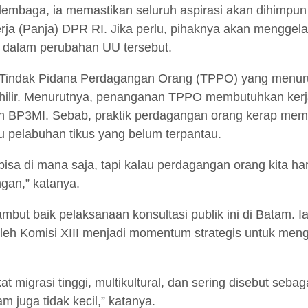
lembaga, ia memastikan seluruh aspirasi akan dihimpun 
rja (Panja) DPR RI. Jika perlu, pihaknya akan menggela
 dalam perubahan UU tersebut.
n Tindak Pidana Perdagangan Orang (TPPO) yang menuru
hilir. Menurutnya, penanganan TPPO membutuhkan kerja k
 dan BP3MI. Sebab, praktik perdagangan orang kerap mem
u pelabuhan tikus yang belum terpantau.
 bisa di mana saja, tapi kalau perdagangan orang kita h
gan,” katanya.
but baik pelaksanaan konsultasi publik ini di Batam. 
leh Komisi XIII menjadi momentum strategis untuk meng
t migrasi tinggi, multikultural, dan sering disebut sebag
m juga tidak kecil,” katanya.