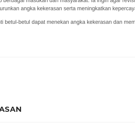
berbagai masukan dari masyarakat. Ia ingin agar revis
runkan angka kekerasan serta meningkatkan kepercaya
anti betul-betul dapat menekan angka kekerasan dan me
LASAN