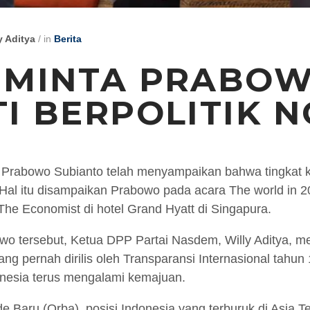
y Aditya
/
in
Berita
 MINTA PRABO
I BERPOLITIK 
 Prabowo Subianto telah menyampaikan bahwa tingkat k
 Hal itu disampaikan Prabowo pada acara The world in 2
The Economist di hotel Grand Hyatt di Singapura.
 tersebut, Ketua DPP Partai Nasdem, Willy Aditya, me
ng pernah dirilis oleh Transparansi Internasional tahu
onesia terus mengalami kemajuan.
 Baru (Orba), posisi Indonesia yang terburuk di Asia T