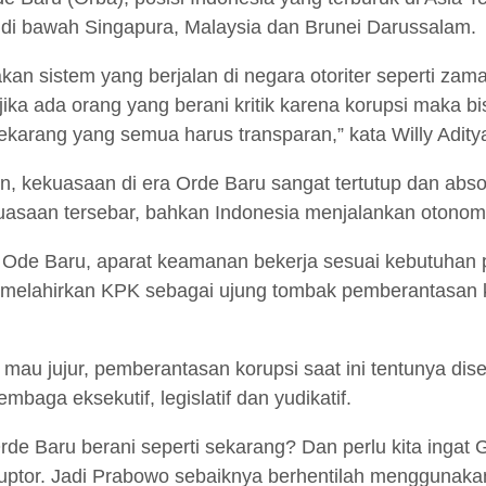
 di bawah Singapura, Malaysia dan Brunei Darussalam.
n sistem yang berjalan di negara otoriter seperti zam
ika ada orang yang berani kritik karena korupsi maka bi
arang yang semua harus transparan,” kata Willy Aditya,
n, kekuasaan di era Orde Baru sangat tertutup dan abso
asaan tersebar, bahkan Indonesia menjalankan otonomi
 Ode Baru, aparat keamanan bekerja sesuai kebutuhan 
ita melahirkan KPK sebagai ujung tombak pemberantasan
 mau jujur, pemberantasan korupsi saat ini tentunya di
baga eksekutif, legislatif dan yudikatif.
 Baru berani seperti sekarang? Dan perlu kita ingat Ge
ptor. Jadi Prabowo sebaiknya berhentilah menggunaka