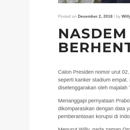
Posted on
Desember 2, 2018
/
by
Will
NASDEM
BERHENT
Calon Presiden nomor urut 02,
seperti kanker stadium empat.
diselenggarakan oleh majalah 
Menanggapi pernyataan Prabowo
dikomparasikan dengan data ya
pemberantasan korupsi di Ind
Menurut Willy, pada zaman Orde