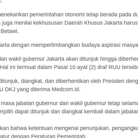
.
menekankan pemerintahan otonomi tetap berada pada dua 
 Ia juga menilai kekhususan Daerah Khusus Jakarta ha
 Betawi.
rta dengan mempertimbangkan budaya aspirasi masyarak
 wakil gubernur Jakarta akan ditunjuk hingga diberhe
l ini termuat dalam Pasal 10 ayat (2) draf RUU terseb
ditunjuk, diangkat, dan diberhentikan oleh Presiden de
UU DKJ yang diterima Medcom.id.
masa jabatan gubernur dan wakil gubernur tetap selama 
rpilih dapat ditunjuk dan diangkat kembali dalam jabat
tkan bahwa ketentuan mengenai penunjukan, pengangka
iatur dengan Peraturan Pemerintah.