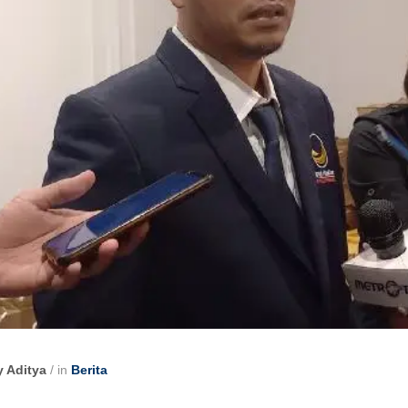
y Aditya
/
in
Berita