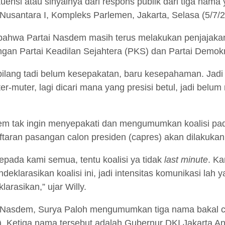
kuensi atau sinyalnya dari respons publik dari tiga na
g Nusantara I, Kompleks Parlemen, Jakarta, Selasa (5/7/
an bahwa Partai Nasdem masih terus melakukan penjajak
dengan Partai Keadilan Sejahtera (PKS) dan Partai Demokr
ilang tadi belum kesepakatan, baru kesepahaman. Jad
muter-muter, lagi dicari mana yang presisi betul, jadi bel
em tak ingin menyepakati dan mengumumkan koalisi pada 
ftaran pasangan calon presiden (capres) akan dilakuk
pada kami semua, tentu koalisi ya tidak
last minute
. Ka
deklarasikan koalisi ini, jadi intensitas komunikasi lah
larasikan,” ujar Willy.
 Nasdem, Surya Paloh mengumumkan tiga nama bakal cal
s). Ketiga nama tersebut adalah Gubernur DKI Jakarta 