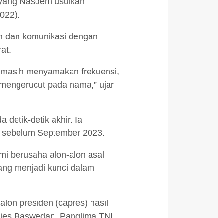
ma yang Nasdem usulkan
2022).
an dan komunikasi dengan
at.
i masih menyamakan frekuensi,
um mengerucut pada nama,” ujar
detik-detik akhir. Ia
an sebelum September 2023.
mi berusaha alon-alon asal
 yang menjadi kunci dalam
on presiden (capres) hasil
Anies Baswedan, Panglima TNI