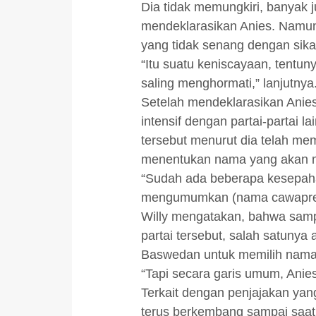
Dia tidak memungkiri, banyak
mendeklarasikan Anies. Namu
yang tidak senang dengan sikap
“Itu suatu keniscayaan, tentun
saling menghormati,” lanjutnya
Setelah mendeklarasikan Anie
intensif dengan partai-partai
tersebut menurut dia telah mem
menentukan nama yang akan m
“Sudah ada beberapa kesepaham
mengumumkan (nama cawapres)
Willy mengatakan, bahwa sampa
partai tersebut, salah satuny
Baswedan untuk memilih nama
“Tapi secara garis umum, Anies
Terkait dengan penjajakan yan
terus berkembang sampai saat 