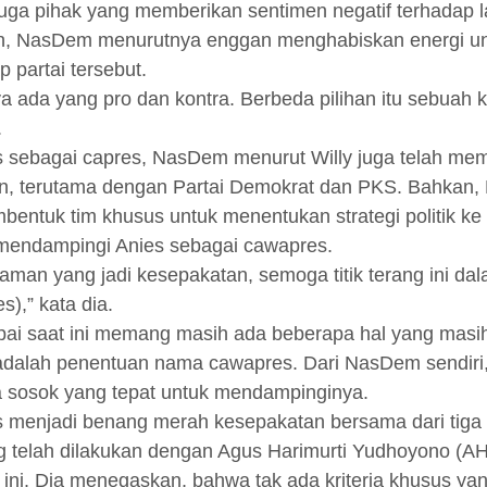
 juga pihak yang memberikan sentimen negatif terhada
n, NasDem menurutnya enggan menghabiskan energi un
 partai tersebut.
ya ada yang pro dan kontra. Berbeda pilihan itu sebuah k
.
s sebagai capres, NasDem menurut Willy juga telah m
 lain, terutama dengan Partai Demokrat dan PKS. Bahkan
bentuk tim khusus untuk menentukan strategi politik ke
endampingi Anies sebagai cawapres.
an yang jadi kesepakatan, semoga titik terang ini dala
,” kata dia.
i saat ini memang masih ada beberapa hal yang masih j
a adalah penentuan nama cawapres. Dari NasDem sendir
 sosok yang tepat untuk mendampinginya.
 menjadi benang merah kesepakatan bersama dari tiga par
g telah dilakukan dengan Agus Harimurti Yudhoyono (AHY
ini. Dia menegaskan, bahwa tak ada kriteria khusus y