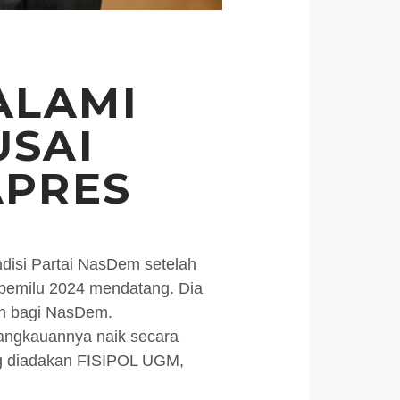
ALAMI
USAI
APRES
disi Partai NasDem setelah
 pemilu 2024 mendatang. Dia
an bagi NasDem.
jangkauannya naik secara
ang diadakan FISIPOL UGM,