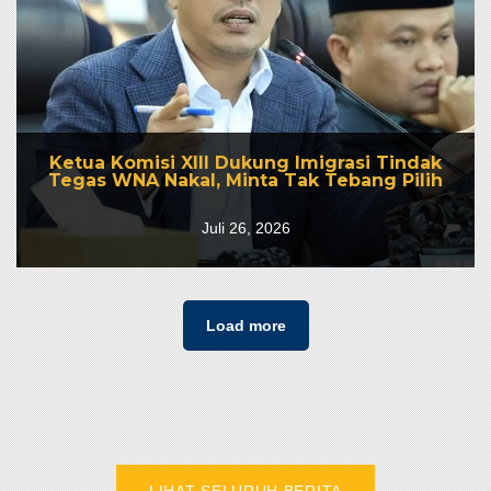
Ketua Komisi XIII Dukung Imigrasi Tindak
Ketua Komisi XIII Dukung Imigrasi Tindak
Tegas WNA Nakal, Minta Tak Tebang Pilih
Tegas WNA Nakal, Minta Tak Tebang Pilih
Juli 26, 2026
Juli 26, 2026
Load more
LIHAT SELURUH BERITA