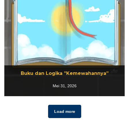
Buku dan Logika ”Kemewahannya”
Buku dan Logika ”Kemewahannya”
Mei 31, 2026
Mei 31, 2026
Load more