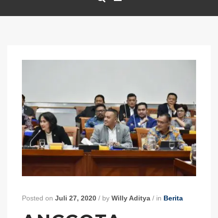
Posted on
Juli 27, 2020
/
by
Willy Aditya
/
in
Berita